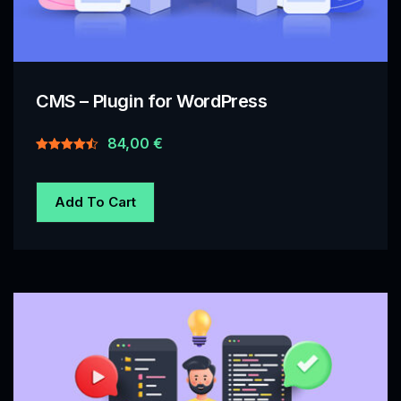
CMS – Plugin for WordPress
84,00
€
Rated
4.50
out of 5
Add To Cart